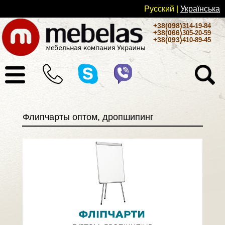
Русский
|
Українськa
+38(098)
314-19-84
+38(066)
305-20-59
+38(093)
410-89-45
Флипчарты оптом, дропшипинг