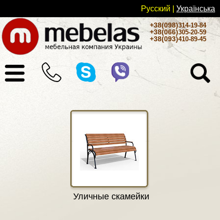
Русский
|
Українськa
+38(098)
314-19-84
+38(066)
305-20-59
+38(093)
410-89-45
Уличные скамейки