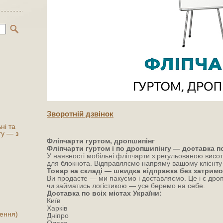
Зворотнiй дзвiнок
ні та
гу — з
Фліпчарти гуртом, дропшипінг
Фліпчарти гуртом і по дропшипінгу — доставка по 
У наявності мобільні фліпчарти з регульованою висо
для блокнота. Відправляємо напряму вашому клієнту 
Товар на складі — швидка відправка без затримо
Ви продаєте — ми пакуємо і доставляємо. Це і є дроп
чи займатись логістикою — усе беремо на себе.
Доставка по всіх містах України:
Київ
Харків
лення)
Дніпро