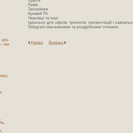
Одеса
Львів
Запоріжжя
Кривий Ріг
Чернівці та інші
Ідеально для офісів, тренінгів, презентацій і навча
Telegram-магазинами та роздрібними точками.
е або
Назад
Вперед
 — ми
жеру
з
,
ль,
р,