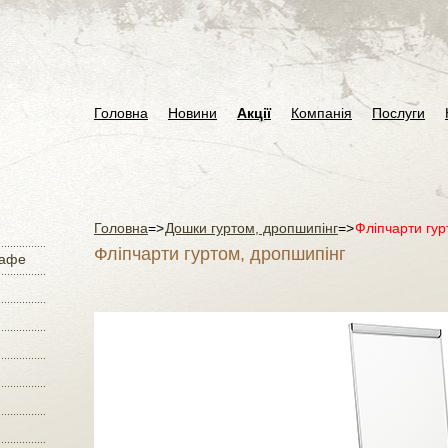
Головна
Новини
Акції
Компанія
Послуги
Головна
=>
Дошки гуртом, дропшипінг
=>
Фліпчарти гур
Фліпчарти гуртом, дропшипінг
кафе