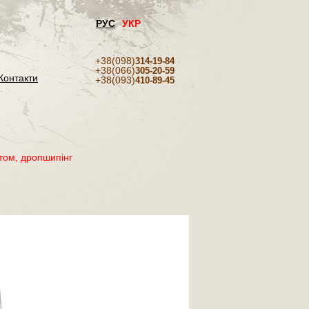
РУС
УКР
+38(098)
314-19-84
+38(066)
305-20-59
Контакти
+38(093)
410-89-45
том, дропшипінг