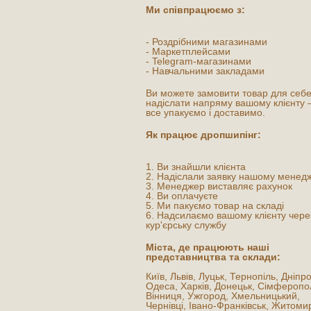
Ми співпрацюємо з:
- Роздрібними магазинами
- Маркетплейсами
- Telegram-магазинами
- Навчальними закладами
Ви можете замовити товар для себ
надіслати напряму вашому клієнту
все упакуємо і доставимо.
Як працює дропшипінг:
1. Ви знайшли клієнта
2. Надіслали заявку нашому менед
3. Менеджер виставляє рахунок
4. Ви оплачуєте
5. Ми пакуємо товар на складі
6. Надсилаємо вашому клієнту чере
кур'єрську службу
Міста, де працюють наші
представництва та склади:
Київ, Львів, Луцьк, Тернопіль, Дніпро
Одеса, Харків, Донецьк, Сімферопо
Вінниця, Ужгород, Хмельницький,
Чернівці, Івано-Франківськ, Житоми