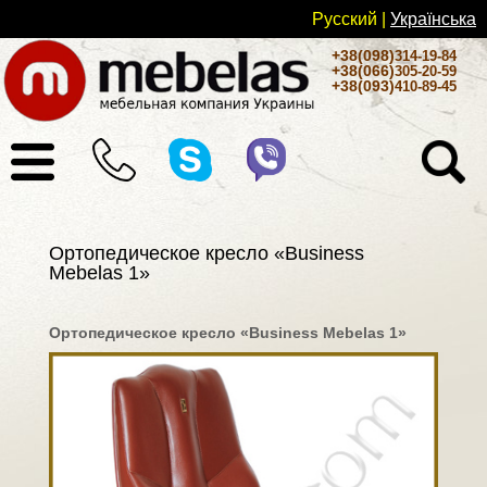
Русский
|
Українськa
+38(098)
314-19-84
+38(066)
305-20-59
+38(093)
410-89-45
Ортопедическое кресло «Business
Mebelas 1»
Ортопедическое кресло «Business Mebelas 1»