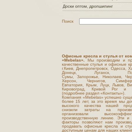
Доски оптом, дропшипинг
Поиск
Офисные кресла и стулья от ко
«Mebelas».
Мы производим и пр
качественные стулья и офисные кр
г.Киев, Днепропетровск, Одесса, Х
Донецк, Луганск, Полт
Сумы, Запорожье, Николаев, Чер
Херсон, Чернигов, Симферо
Евпатория, Крым, Луцк, Львов, Ви
Кировоград, Кривой Рог и д
(подробнее раздел «Контакты»).
Компания «Mebelas» успешно суще
более 15 лет, за это время мы до
высокого качества нашей прод
снизили затраты на производ
организовали высокоэффект
производственную линию. Эти и 
факторы позволяют нам произво
продавать офисные кресла и сту
доступным ценам для наших клиент