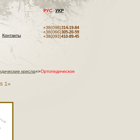
РУС
УКР
+38(098)
314-19-84
+38(066)
305-20-59
Контакты
+38(093)
410-89-45
едические кресла
=>
Ортопедическое
s 1»