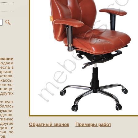
мпании
одаем
есла в
арьков,
ава,
кассы,
поль,
нница,
ругих
ствует
бились
укции,
ство,
ивную
другие
Обратный звонок
Примеры работ
дить и
лья по
ов.