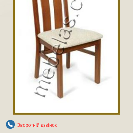
Зворотнiй дзвiнок