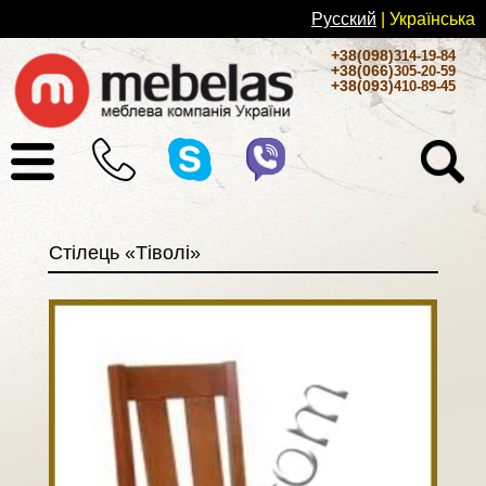
Русский
| Українськa
+38(098)
314-19-84
+38(066)
305-20-59
+38(093)
410-89-45
Стілець «Тіволі»