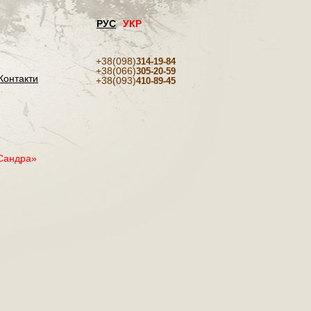
РУС
УКР
+38(098)
314-19-84
+38(066)
305-20-59
Контакти
+38(093)
410-89-45
«Сандра»