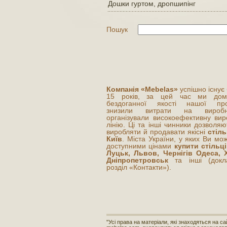
Дошки гуртом, дропшипінг
Пошук
Компанія «Mebelas»
успішно існує
15 років, за цей час ми дом
бездоганної якості нашої прод
знизили витрати на виробни
організували високоефективну вир
лінію. Ці та інші чинники дозволя
виробляти й продавати якісні
стіль
Київ
. Міста України, у яких Ви мо
доступними цінами
купити стільці
Луцьк, Львов, Чернігів Одеса, Х
Дніпропетровськ
та інші (докл
розділ «Контакти»).
"Усі права на матеріали, які знаходяться на са