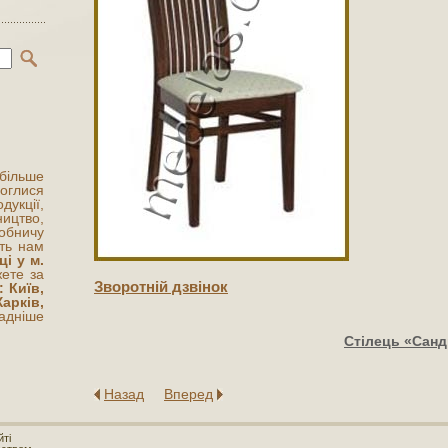
 більше
оглися
укції,
цтво,
обничу
ють нам
ці у м.
жете за
Зворотнiй дзвiнок
: Київ,
арків,
адніше
Стілець «Санд
Назад
Вперед
йті