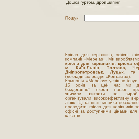
Дошки гуртом, дропшипінг
Пошук
Крісла для керівників, офісні крі
компанії «Mebelas». Ми виробляємо
крісла для керівників, крісла оф
м. Київ,Львів, Полтава, Чер
Дніпропетровськ, Луцьк,
та і
(докладніше розділ «Контакти»).
Компанія «Mebelas» успішно існує
15 років, за цей час ми до
бездоганної якості нашої прод
знизили витрати на виробни
організували високоефективну вир
лінію. Ці та інші чинники дозволя
проводити крісла для керівників та
офісні за доступними цінами для
клієнтів.