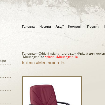
Головна
Новини
Акції
Компанія
Послуги
Головна
=>
Офісні крісла та стільці
=>
Крісла для керівн
"Менеджер"
=>
Крісло «Менеджер 1»
кафе
Крісло «Менеджер 1»