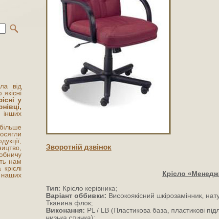
сла від
 якісні
існі у
нівці,
нших
 більше
сягли
укції,
Зворотнiй дзвiнок
цтво,
обничу
ють нам
 кріслі
Крісло «Менедж
 наших
Тип:
Крісло керівника;
Варіант оббивки:
Високоякісний шкірозамінник, нат
Тканина флок;
Виконання:
PL / LB (Пластикова база, пластикові підл
низька спинка);