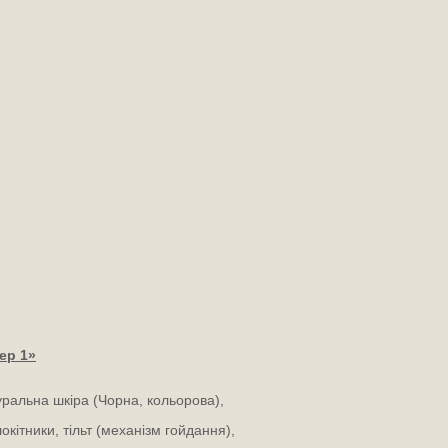
ер 1»
уральна шкіра (Чорна, кольорова),
окітники, тільт (механізм гойдання),