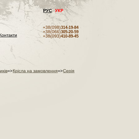
РУС
УКР
+38(098)
314-19-84
+38(066)
305-20-59
Контакти
+38(093)
410-89-45
иків
=>
Крісла на замовлення
=>
Серія