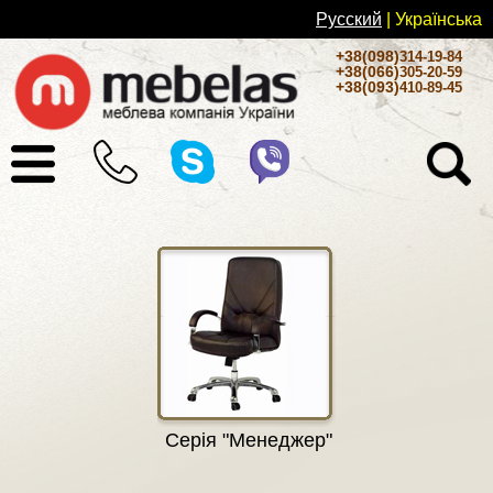
Русский
| Українськa
+38(098)
314-19-84
+38(066)
305-20-59
+38(093)
410-89-45
Серія "Менеджер"