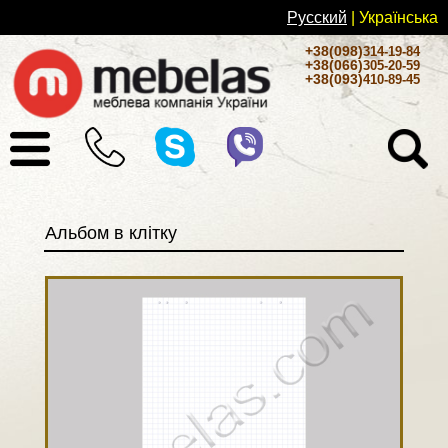
Русский
| Українськa
+38(098)
314-19-84
+38(066)
305-20-59
+38(093)
410-89-45
Альбом в клітку