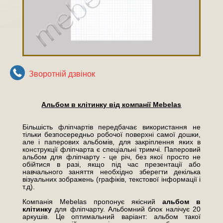
Зворотнiй дзвiнок
Альбом в клітинку
від компанії Mebelas
Більшість фліпчартів передбачає використання не
тільки безпосередньо робочої поверхні самої дошки,
але і паперових альбомів, для закріплення яких в
конструкції фліпчарта є спеціальні тримчі. Паперовий
альбом для фліпчарту - це річ, без якої просто не
обійтися в разі, якщо під час презентації або
навчального заняття необхідно зберегти декілька
візуальних зображень (графіків, текстової інформації і
т.д).
Компанія Mebelas пропонує якісний
альбом в
клітинку
для фліпчарту. Альбомний блок налічує 20
аркушів. Це оптимальний варіант: альбом такої