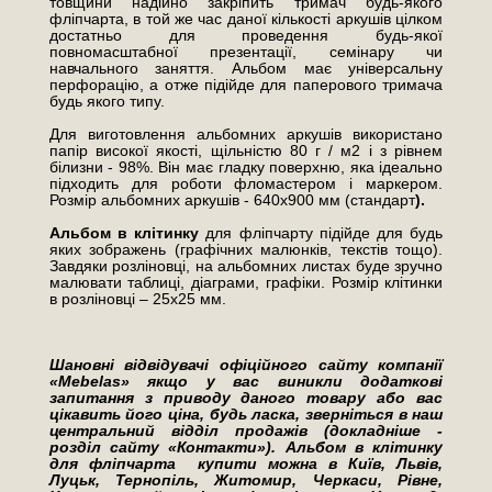
товщини надійно закріпить тримач будь-якого
фліпчарта, в той же час даної кількості аркушів цілком
достатньо для проведення будь-якої
повномасштабної презентації, семінару чи
навчального заняття. Альбом має універсальну
перфорацію, а отже підійде для паперового тримача
будь якого типу.
Для виготовлення альбомних аркушів використано
папір високої якості, щільністю 80 г / м2 і з рівнем
білизни - 98%. Він має гладку поверхню, яка ідеально
підходить для роботи фломастером і маркером.
Розмір альбомних аркушів - 640х900 мм (стандарт
).
Альбом в клітинку
для фліпчарту підійде для будь
яких зображень (графічних малюнків, текстів тощо).
Завдяки розліновці, на альбомних листах буде зручно
малювати таблиці, діаграми, графіки. Розмір клітинки
в розліновці – 25х25 мм.
Шановні відвідувачі офіційного сайту компанії
«
Mebelas
» якщо у вас виникли додаткові
запитання з приводу даного товару або вас
цікавить його ціна, будь ласка, зверніться в наш
центральний відділ продажів (докладніше -
розділ сайту «Контакти»). Альбом в клітинку
для фліпчарта купити можна в Київ, Львів,
Луцьк, Тернопіль, Житомир, Черкаси, Рівне,