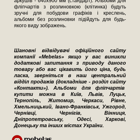
аркушів - 640х900 мм (стандарт). Альбоми для
фліпчартів з розлиновкою (клітинка) будуть
зручні для побудови графіків і креслень,
альбоми без розлиновки підійдуть для будь-
якого виду зображень.
Шановні відвідувачі офіційного сайту
компанії «
Mebelas
» якщо у вас виникли
додаткові запитання з приводу даного
товару або вас цікавить його ціна, будь
ласка, зверніться в наш центральний
відділ продажів (докладніше - розділ сайту
«Контакти»). Альбоми для фліпчартів
купити можна в Київ, Львів, Луцьк,
Тернопіль, Житомир, Черкаси, Рівне,
Хмельницький, Івано-Франківськ, Ужгород,
Чернівці, Чернігів, Вінниця,
Дніпропетровську, Одесі, Харкові,
Донецьку та інших містах України.