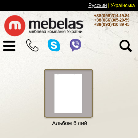
Русский
| Українськa
+38(098)
314-19-84
+38(066)
305-20-59
+38(093)
410-89-45
Альбом білий