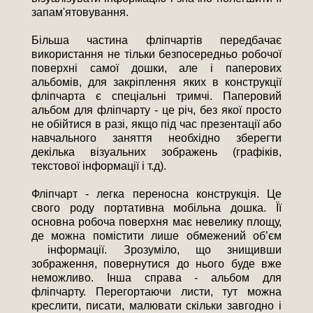
запам'ятовування.
Більша частина фліпчартів передбачає
використання не тільки безпосередньо робочої
поверхні самої дошки, але і паперових
альбомів, для закріплення яких в конструкції
фліпчарта є спеціальні тримчі. Паперовий
альбом для фліпчарту - це річ, без якої просто
не обійтися в разі, якщо під час презентації або
навчального заняття необхідно зберегти
декілька візуальних зображень (графіків,
текстової інформації і т.д).
Фліпчарт - легка переносна конструкція. Це
свого роду портативна мобільна дошка. Її
основна робоча поверхня має невелику площу,
де можна помістити лише обмежений об’єм
інформації. Зрозуміло, що знищивши
зображення, повернутися до нього буде вже
неможливо. Інша справа - альбом для
фліпчарту. Перегортаючи листи, тут можна
креслити, писати, малювати скільки завгодно і