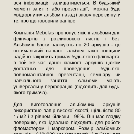
вся інформація залишатиметься. В будь-який
момент заняття або презентації, можна буде
«відгорнути» альбом назад і знову переглянути
те, про що говорили раніше.
Компанія Mebelas пропонує якісні альбоми для
фліпчартів з розлиновкою листів і без.
Альбомні блоки налічують по 20 аркушів - це
оптимальний варіант: альбом такої товщини
надійно закріпить тримач будь-якого фліпчарта,
в той же час даної кількості аркушів цілком
достатньо для проведення будь-якої
повномасштабної презентації, семінару чи
навчального заняття. Альбоми мають
універсальну перфорацію (підходить для будь-
якого тримача).
Для виготовлення альбомних аркушів
використано папір високої якості, щільністю 80
г / м2 і з рівнем білизни - 98%. Він має гладку
поверхню, яка ідеально підходить для роботи
фломастером і маркером. Розмір альбомних