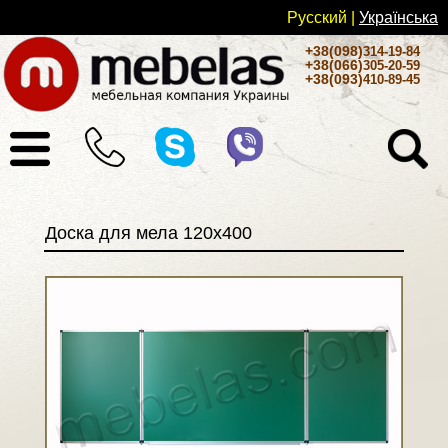
Русский
|
Українськa
+38(098)
314-19-84
+38(066)
305-20-59
+38(093)
410-89-45
Доска для мела 120х400