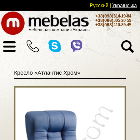
Русский
|
Українськa
+38(098)
314-19-84
+38(066)
305-20-59
+38(093)
410-89-45
Кресло «Атлантис Хром»