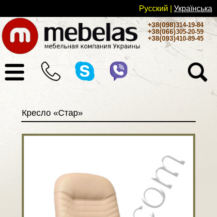
Русский
|
Українськa
+38(098)
314-19-84
+38(066)
305-20-59
+38(093)
410-89-45
Кресло «Стар»