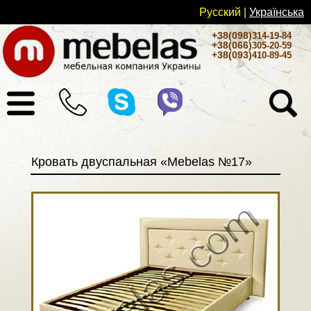
Русский
|
Українськa
+38(098)
314-19-84
+38(066)
305-20-59
+38(093)
410-89-45
Кровать двуспальная «Mebelas №17»