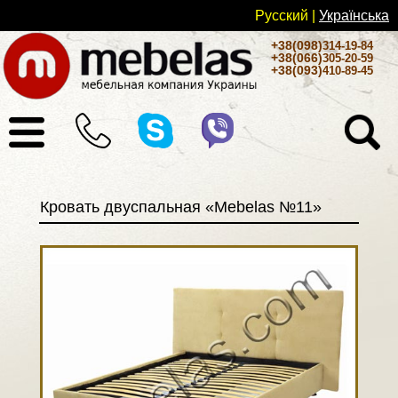
Русский
|
Українськa
+38(098)
314-19-84
+38(066)
305-20-59
+38(093)
410-89-45
Кровать двуспальная «Mebelas №11»