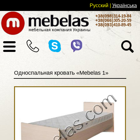
Русский
|
Українськa
+38(098)
314-19-84
+38(066)
305-20-59
+38(093)
410-89-45
Односпальная кровать «Mebelas 1»