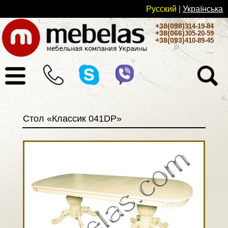
Русский
|
Українськa
+38(098)
314-19-84
+38(066)
305-20-59
+38(093)
410-89-45
Стол «Классик 041DP»