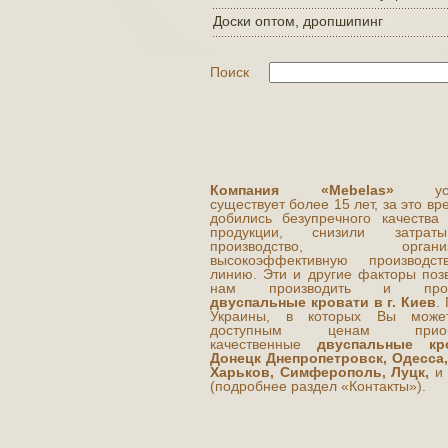
Доски оптом, дропшипинг
Поиск
Компания «Mebelas»
усп
существует более 15 лет, за это в
добились безупречного качества
продукции, снизили затра
производство, организ
высокоэффективную производст
линию. Эти и другие факторы поз
нам производить и прод
двуспальные кровати в г. Киев
.
Украины, в которых Вы може
доступным ценам приоб
качественные
двуспальные кр
Донецк Днепропетровск, Одесса,
Харьков, Симферополь, Луцк,
и 
(подробнее раздел «Контакты»).