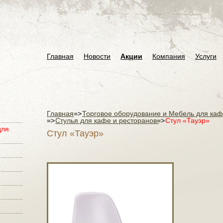
Главная
Новости
Акции
Компания
Услуги
Главная
=>
Торговое оборудование и Мебель для ка
=>
Стулья для кафе и ресторанов
=>
Стул «Тауэр»
для
Стул «Тауэр»