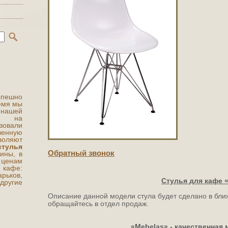
ешно
ремя мы
 нашей
ты на
овали
венную
воляют
стулья
Обратный звонок
ины, в
 ценам
афе:
рьков,
Стулья для кафе 
другие
Описание данной модели стула будет сделано в бл
обращайтесь в отдел продаж.
«
Mebelas»
- качественная 