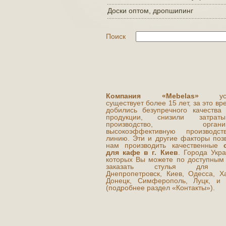
Доски оптом, дропшипинг
Поиск
Компания «Mebelas»
усп
существует более 15 лет, за это в
добились безупречного качества
продукции, снизили затра
производство, организ
высокоэффективную производст
линию. Эти и другие факторы поз
нам производить качественные
для кафе в г. Киев
. Города Укра
которых Вы можете по доступным
заказать стулья для к
Днепропетровск, Киев, Одесса, Ха
Донецк, Симферополь, Луцк, и 
(подробнее раздел «Контакты»).