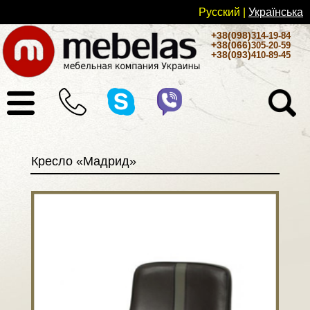
Русский
|
Українськa
+38(098)
314-19-84
+38(066)
305-20-59
+38(093)
410-89-45
Кресло «Мадрид»