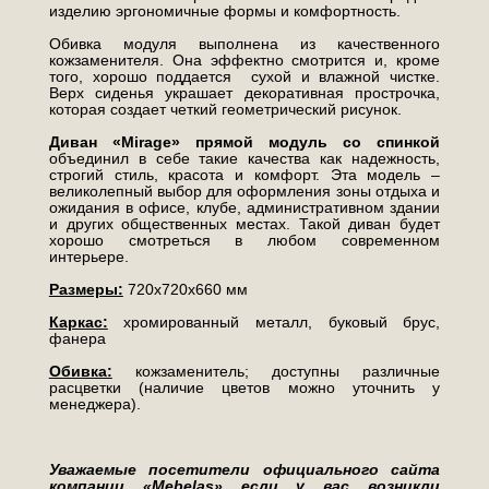
изделию эргономичные формы и комфортность.
Обивка модуля выполнена из качественного
кожзаменителя. Она эффектно смотрится и, кроме
того, хорошо поддается сухой и влажной чистке.
Верх сиденья украшает декоративная прострочка,
которая создает четкий геометрический рисунок.
Диван «Mirage» прямой модуль со спинкой
объединил в себе такие качества как надежность,
строгий стиль, красота и комфорт. Эта модель –
великолепный выбор для оформления зоны отдыха и
ожидания в офисе, клубе, административном здании
и других общественных местах. Такой диван будет
хорошо смотреться в любом современном
интерьере.
Размеры:
720х720х660 мм
Каркас:
хромированный металл, буковый брус,
фанера
Обивка:
кожзаменитель; доступны различные
расцветки (наличие цветов можно уточнить у
менеджера).
Уважаемые посетители официального сайта
компании «Mebelas» если у вас возникли