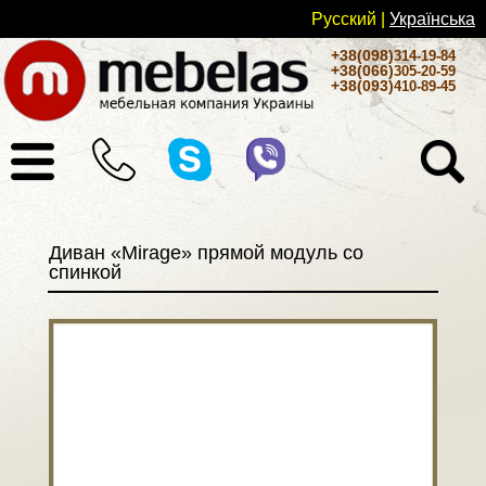
Русский
|
Українськa
+38(098)
314-19-84
+38(066)
305-20-59
+38(093)
410-89-45
Диван «Mirage» прямой модуль со
спинкой