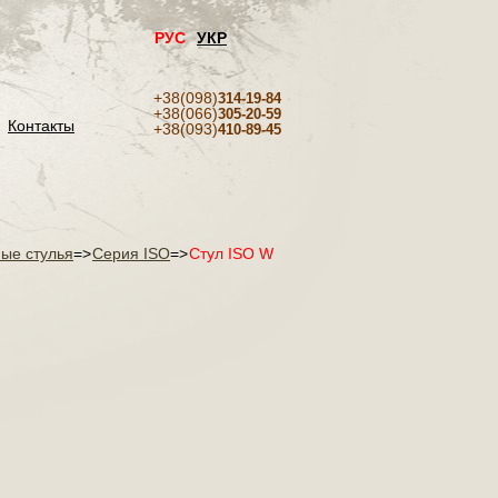
РУС
УКР
+38(098)
314-19-84
+38(066)
305-20-59
Контакты
+38(093)
410-89-45
ые стулья
=>
Серия ISO
=>
Стул ISO W