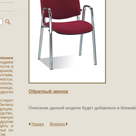
мпании
одаем
есла в
арьков,
ава,
кассы,
поль,
нница,
Обратный звонок
ругих
ствует
бились
Описание данной модели будет добавлено в ближай
укции,
ство,
ивную
другие
Назад
Вперед
дить и
лья по
ов.