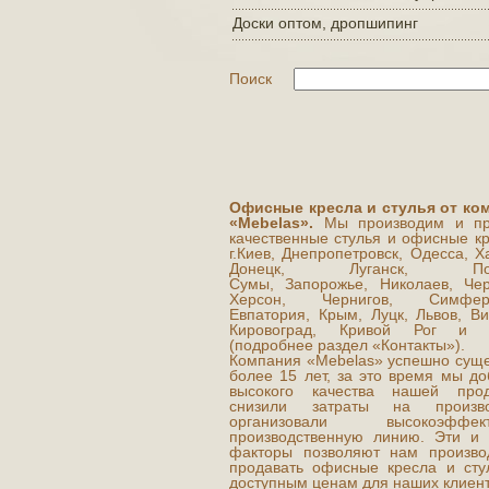
Доски оптом, дропшипинг
Поиск
Офисные кресла и стулья от ко
«Mebelas».
Мы производим и пр
качественные стулья и офисные кр
г.Киев, Днепропетровск, Одесса, Х
Донецк, Луганск, Полт
Сумы, Запорожье, Николаев, Чер
Херсон, Чернигов, Симферо
Евпатория, Крым, Луцк, Львов, Ви
Кировоград, Кривой Рог и д
(подробнее раздел «Контакты»).
Компания «Mebelas» успешно суще
более 15 лет, за это время мы до
высокого качества нашей прод
снизили затраты на производ
организовали высокоэффект
производственную линию. Эти и 
факторы позволяют нам произво
продавать офисные кресла и сту
доступным ценам для наших клиент