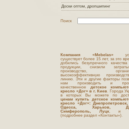
Доски оптом, дропшипинг
Поиск
Компания «Mebelas»
усп
существует более 15 лет, за это в
добились безупречного качества
продукции, снизили затра
производство, организ
высокоэффективную производст
линию. Эти и другие факторы поз
нам производить и прод
качественное
детское компьют
кресло «Дог» в г. Киев
. Города У
в которых Вы можете по дост
ценам купить детское компью
кресло «Дог»: Днепропетровск,
Одесса, Харьков, Дон
Симферополь, Луцк
, и др
(подробнее раздел «Контакты»).