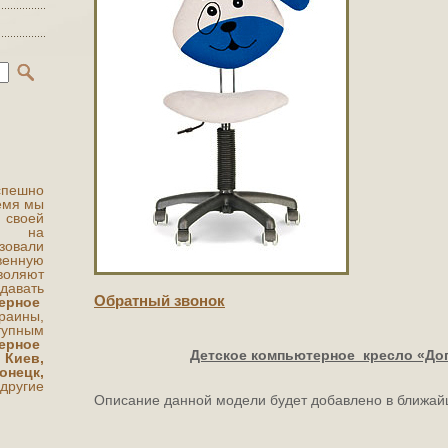
ешно
ремя мы
 своей
ты на
овали
венную
воляют
авать
Обратный звонок
ерное
краины,
упным
терное
Детское компьютерное кресло «Дог
 Киев,
ецк,
угие
Описание данной модели будет добавлено в ближай