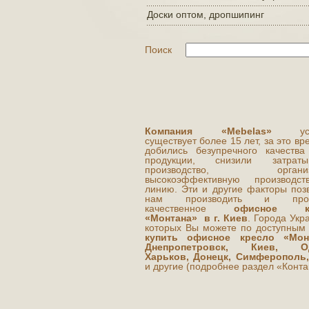
Доски оптом, дропшипинг
Поиск
Компания «Mebelas»
усп
существует более 15 лет, за это в
добились безупречного качества
продукции, снизили затра
производство, организ
высокоэффективную производст
линию. Эти и другие факторы поз
нам производить и прод
качественное
офисное к
«Монтана» в г. Киев
. Города Укр
которых Вы можете по доступны
купить офисное кресло «Монт
Днепропетровск, Киев, Од
Харьков, Донецк, Симферополь,
и другие (подробнее раздел «Конта