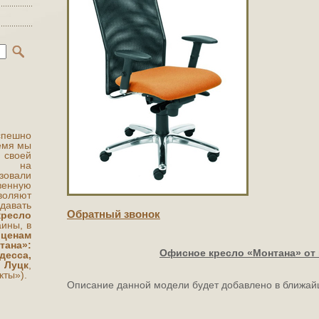
ешно
ремя мы
 своей
ты на
овали
венную
воляют
авать
Обратный звонок
ресло
аины, в
м
ценам
ана»:
Офисное кресло «Монтана» от 
есса,
 Луцк
,
кты»).
Описание данной модели будет добавлено в ближай