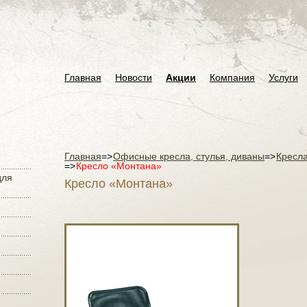
Главная
Новости
Акции
Компания
Услуги
Главная
=>
Офисные кресла, стулья, диваны
=>
Кресла
=>
Кресло «Монтана»
для
Кресло «Монтана»