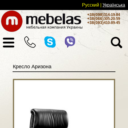
Русский
|
Українськa
+38(098)
314-19-84
+38(066)
305-20-59
+38(093)
410-89-45
Кресло Аризона