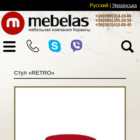
Русский
|
Українськa
+38(098)
314-19-84
+38(066)
305-20-59
+38(093)
410-89-45
Стул «RETRO»