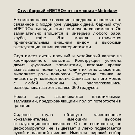
Стул барный «RETRO» от компании «
Mebelas»
Не смотря на свое название, предполагающее что-то
связанное с модой уже ушедших дней, барный стул
«RETRO» выглядит стильно и очень современно. Он
замечательно впишется в интерьер любого бара,
клуба, кафе. Эта модель отличается
привлекательным внешним видом и высокими
эксплуатационными характеристиками.
Стул имеет очень прочный и устойчивый каркас из
хромированного металла. Конструкция усилена
двумя круговыми элементами, которые крепко
«связывают» ножки стула. Один их этих элементов,
выполняет роль подножки. Отсутствие спинки не
лишает стул комфортности. Садиться на него можно
с любой стороны а, расположившись,
разворачиваться хоть на все 360 градусов.
Ножки стула заканчивается пластиковыми
заглушками, предохраняющими пол от потертостей и
царапин.
Сиденье стула обтянуто качественным
кожзаменителем, имеющим высокие
эксплуатационные качества. Он не вытирается, не
деформируется, не выцветает и легко подвергается
сухой и влажной очистке. Имеется широкий выбор