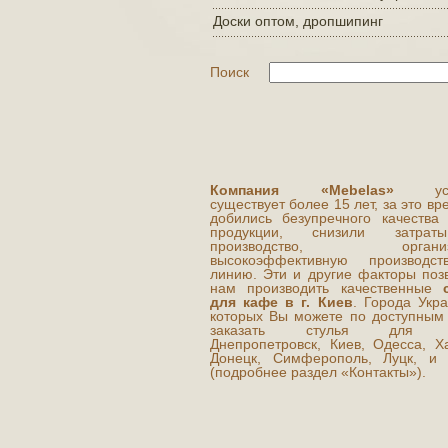
Доски оптом, дропшипинг
Поиск
Компания «Mebelas»
усп
существует более 15 лет, за это в
добились безупречного качества
продукции, снизили затра
производство, организ
высокоэффективную производст
линию. Эти и другие факторы поз
нам производить качественные
для кафе в г. Киев
. Города Укра
которых Вы можете по доступным
заказать стулья для к
Днепропетровск, Киев, Одесса, Ха
Донецк, Симферополь, Луцк, и 
(подробнее раздел «Контакты»).