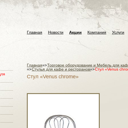
Главная
Новости
Акции
Компания
Услуги
Главная
=>
Торговое оборудование и Мебель для ка
=>
Стулья для кафе и ресторанов
=>
Стул «Venus chr
для
Стул «Venus chrome»