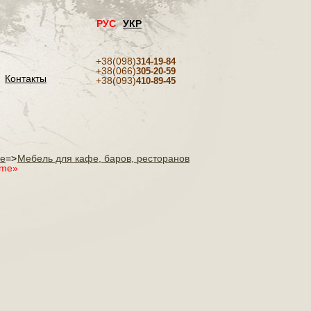
РУС
УКР
+38(098)
314-19-84
+38(066)
305-20-59
Контакты
+38(093)
410-89-45
фе
=>
Мебель для кафе, баров, ресторанов
ome»