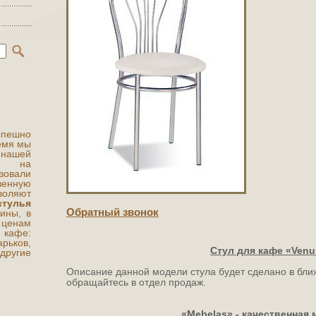
ешно
ремя мы
 нашей
ты на
овали
венную
воляют
стулья
Обратный звонок
ины, в
 ценам
афе:
рьков,
Стул для кафе «Venu
другие
Описание данной модели стула будет сделано в бл
обращайтесь в отдел продаж.
«
Mebelas»
- качественная 