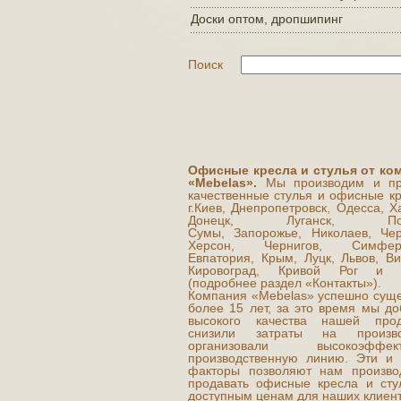
Доски оптом, дропшипинг
Поиск
Офисные кресла и стулья от ко
«Mebelas».
Мы производим и пр
качественные стулья и офисные кр
г.Киев, Днепропетровск, Одесса, Х
Донецк, Луганск, Полт
Сумы, Запорожье, Николаев, Чер
Херсон, Чернигов, Симферо
Евпатория, Крым, Луцк, Львов, Ви
Кировоград, Кривой Рог и д
(подробнее раздел «Контакты»).
Компания «Mebelas» успешно суще
более 15 лет, за это время мы до
высокого качества нашей прод
снизили затраты на производ
организовали высокоэффект
производственную линию. Эти и 
факторы позволяют нам произво
продавать офисные кресла и сту
доступным ценам для наших клиент