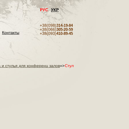
РУС
УКР
+38(098)
314-19-84
+38(066)
305-20-59
Контакты
+38(093)
410-89-45
 и стулья для конференц залов
=>
Стул