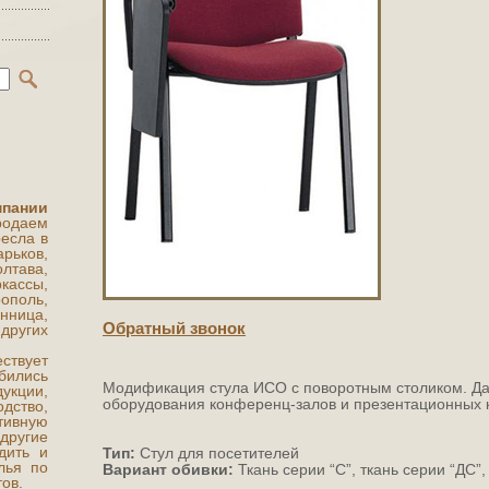
мпании
одаем
есла в
арьков,
ава,
кассы,
поль,
нница,
Обратный звонок
ругих
ствует
бились
Модификация стула ИСО с поворотным столиком. Да
укции,
оборудования конференц-залов и презентационных 
ство,
ивную
другие
дить и
Тип:
Стул для посетителей
лья по
Вариант обивки:
Ткань серии “С”, ткань серии “ДС”,
ов.