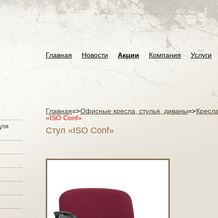
Главная
Новости
Акции
Компания
Услуги
Главная
=>
Офисные кресла, стулья, диваны
=>
Кресла
«ISO Conf»
для
Стул «ISO Conf»