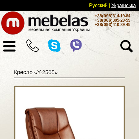
Русский
|
Українськa
+38(098)
314-19-84
+38(066)
305-20-59
+38(093)
410-89-45
Кресло «Y-2505»