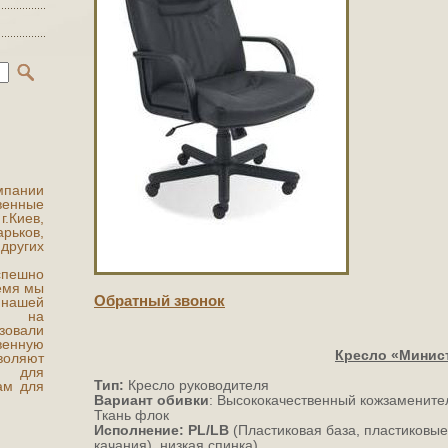
мпании
венные
.Киев,
ьков,
других
ешно
ремя мы
Обратный звонок
 нашей
ты на
овали
венную
Кресло «Минис
воляют
а для
Тип:
Кресло руководителя
ам для
Вариант обивки
: Высококачественный кожзаменител
Ткань флок
Исполнение:
PL
/
LB
(Пластиковая база, пластиковые
качания), низкая спинка)