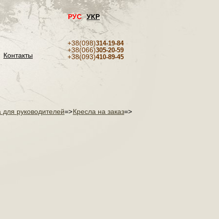
РУС
УКР
+38(098)
314-19-84
+38(066)
305-20-59
Контакты
+38(093)
410-89-45
 для руководителей
=>
Кресла на заказ
=>