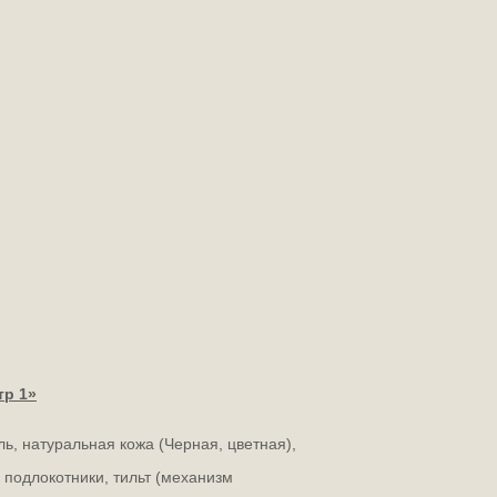
тр 1»
ь, натуральная кожа (Черная, цветная),
 подлокотники, тильт (механизм