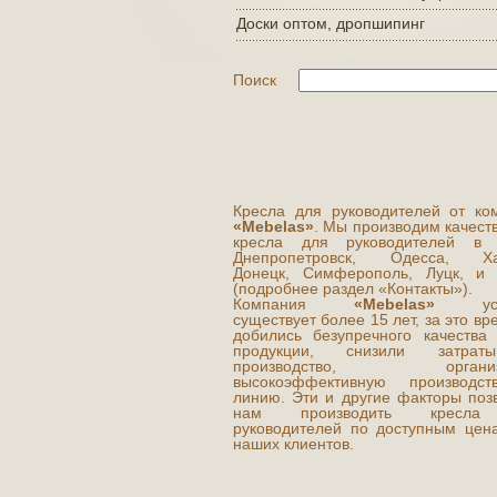
Доски оптом, дропшипинг
Поиск
Кресла для руководителей от ко
«Mebelas»
. Мы производим качест
кресла для руководителей в г
Днепропетровск, Одесса, Хар
Донецк, Симферополь, Луцк, и 
(подробнее раздел «Контакты»).
Компания
«Mebelas»
усп
существует более 15 лет, за это в
добились безупречного качества
продукции, снизили затра
производство, организ
высокоэффективную производст
линию. Эти и другие факторы поз
нам производить кресл
руководителей по доступным цен
наших клиентов.