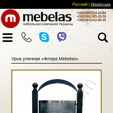
Русский
|
Українськa
+38(098)
314-19-84
+38(066)
305-20-59
+38(093)
410-89-45
Урна уличная «Флора Mebelas»