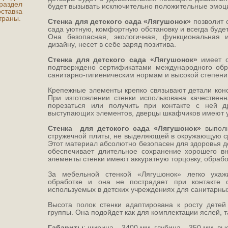
аздел
будет вызывать исключительно положительные эмоц
ставка
траны.
Стенка для детского сада «Лягушонок»
позволит 
сада уютную, комфортную обстановку и всегда буд
Она безопасная, экологичная, функциональная и
дизайну, несет в себе заряд позитива.
Стенка для детского сада «Лягушонок»
имеет о
подтверждено сертификатами международного обра
санитарно-гигиеническим нормам и высокой степени
Крепежные элементы крепко связывают детали конс
При изготовлении стенки использована качестве
порезаться или получить при контакте с ней 
выступающих элементов, дверцы шкафчиков имеют 
Стенка для детского сада «Лягушонок»
выполн
стружечной плиты, не выделяющей в окружающую с
Этот материал абсолютно безопасен для здоровья 
обеспечивает длительное сохранение хорошего в
элементы стенки имеют аккуратную торцовку, обраб
За мебельной стенкой «Лягушонок» легко ухаж
обработке и она не пострадает при контакте 
используемых в детских учреждениях для санитарны
Высота полок стенки адаптирована к росту детей
группы. Она подойдет как для комплектации яслей, т
Габариты
: ширина – 3400 мм, глубина – 350 мм, вы