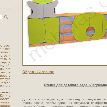
ствует
, и все
ильно
ство и
теты в
одаря
логий,
льного
Обратный звонок
 что, в
ровать
отовую
 марки
Стенка для детского сада «Лягушоно
ечного
шонок»
 Купить
овске,
Дошколята проводят в детском саду большую часть 
нецке,
очень важно, чтобы здесь их окружала комфортн
ородах
детвора будет с удовольствием посещать дошкольн