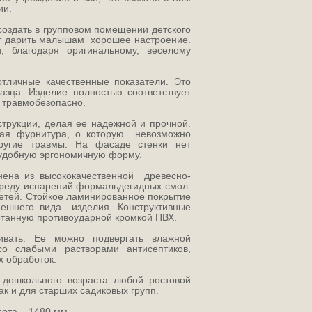
ии.
создать в групповом помещении детского
ет дарить малышам хорошее настроение.
, благодаря оригинальному, веселому
тличные качественные показатели. Это
зца. Изделие полностью соответствует
 травмобезопасно.
трукции, делая ее надежной и прочной.
нная фурнитура, о которую невозможно
другие травмы. На фасаде стенки нет
удобную эргономичную форму.
ена из высококачественной древесно-
реду испарений формальдегидных смол.
детей. Стойкое ламинированное покрытие
нешнего вида изделия. Конструктивные
отанную противоударной кромкой ПВХ.
ивать. Ее можно подвергать влажной
со слабыми растворами антисептиков,
х обработок.
 дошкольного возраста любой ростовой
ак и для старших садиковых групп.
сота – 1480 мм