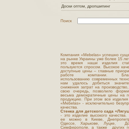
Доски оптом, дропшипинг
Поиск
Компания «Mebelas» успешно суще
на рынке Украины уже более 15 лет
это время наши изделия стаб
пользуются спросом. Высокое каче
доступные цены – главные приори
работе компании. Благ
использованию современных техно
нам удалось добиться значите
снижения затрат на производство,
свою очередь, позволило форми
весьма демократичные цены на г
продукцию. При этом все изделия
«Mebelas» - исключительно безупр
качества.
Стенка для детского сада «Лягу
- это изделие высокого качества.
ее можно в Киеве, Днепропетр
Одессе, Харькове, Луцке, До
Симферополе, а также других г