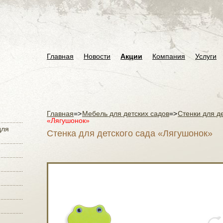
Главная
Новости
Акции
Компания
Услуги
Главная
=>
Мебель для детских садов
=>
Стенки для д
«Лягушонок»
для
Стенка для детского сада «Лягушонок»