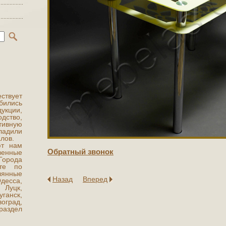
ствует
бились
укции,
ство,
вную
адили
алов.
ют нам
Обратный звонок
венные
Города
те по
лянные
Назад
Вперед
десса,
 Луцк,
ганск,
оград,
раздел