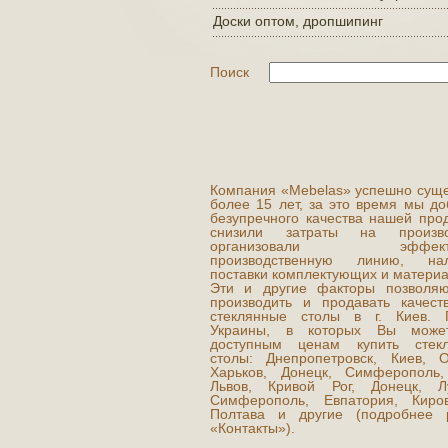
Доски оптом, дропшипинг
Поиск
Компания «Mebelas» успешно суще
более 15 лет, за это время мы до
безупречного качества нашей прод
снизили затраты на производ
организовали эффекти
производственную линию, нал
поставки комплектующих и матери
Эти и другие факторы позволя
производить и продавать качест
стеклянные столы в г. Киев. 
Украины, в которых Вы може
доступным ценам купить стек
столы: Днепропетровск, Киев, О
Харьков, Донецк, Симферополь,
Львов, Кривой Рог, Донецк, Лу
Симферополь, Евпатория, Киров
Полтава и другие (подробнее 
«Контакты»).