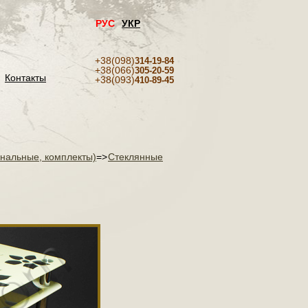
РУС
УКР
+38(098)
314-19-84
+38(066)
305-20-59
Контакты
+38(093)
410-89-45
рнальные, комплекты)
=>
Cтеклянные