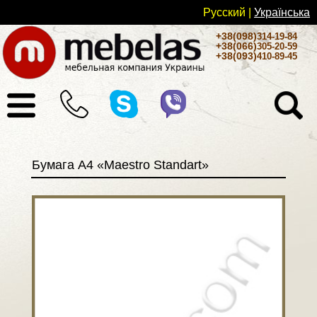
Русский
|
Українськa
+38(098)
314-19-84
+38(066)
305-20-59
+38(093)
410-89-45
Бумага А4 «Maestro Standart»