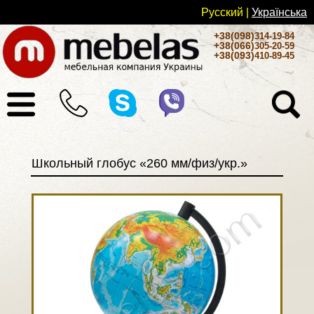
Русский
|
Українськa
+38(098)
314-19-84
+38(066)
305-20-59
+38(093)
410-89-45
Школьный глобус «260 мм/физ/укр.»