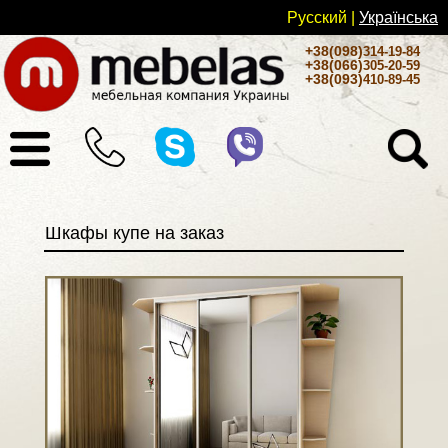
Русский
|
Українськa
+38(098)
314-19-84
+38(066)
305-20-59
+38(093)
410-89-45
Шкафы купе на заказ