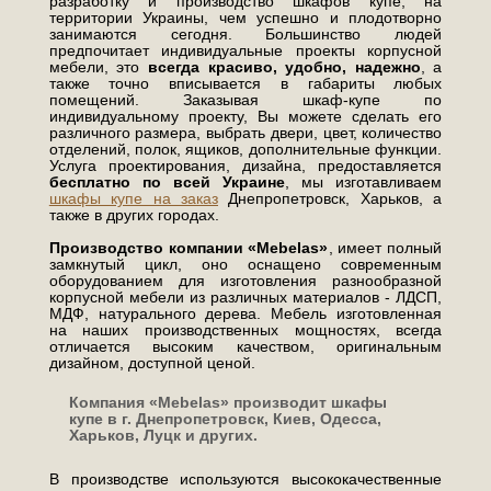
разработку и производство шкафов купе, на
территории Украины, чем успешно и плодотворно
занимаются сегодня. Большинство людей
предпочитает индивидуальные проекты корпусной
мебели, это
всегда красиво, удобно, надежно
, а
также точно вписывается в габариты любых
помещений. Заказывая шкаф-купе по
индивидуальному проекту, Вы можете сделать его
различного размера, выбрать двери, цвет, количество
отделений, полок, ящиков, дополнительные функции.
Услуга проектирования, дизайна, предоставляется
бесплатно по всей Украине
, мы изготавливаем
шкафы купе на заказ
Днепропетровск, Харьков, а
также в других городах.
Производство компании «Mebelas»
, имеет полный
замкнутый цикл, оно оснащено современным
оборудованием для изготовления разнообразной
корпусной мебели из различных материалов - ЛДСП,
МДФ, натурального дерева. Мебель изготовленная
на наших производственных мощностях, всегда
отличается высоким качеством, оригинальным
дизайном, доступной ценой.
Компания «Mebelas» производит шкафы
купе в г. Днепропетровск, Киев, Одесса,
Харьков, Луцк и других.
В производстве используются высококачественные