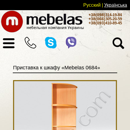
Русский
|
Українськa
+38(098)
314-19-84
+38(066)
305-20-59
+38(093)
410-89-45
Приставка к шкафу «Mebelas 0684»