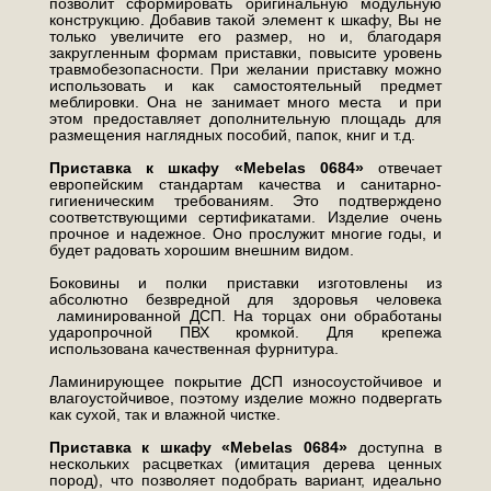
позволит сформировать оригинальную модульную
конструкцию. Добавив такой элемент к шкафу, Вы не
только увеличите его размер, но и, благодаря
закругленным формам приставки, повысите уровень
травмобезопасности. При желании приставку можно
использовать и как самостоятельный предмет
меблировки. Она не занимает много места и при
этом предоставляет дополнительную площадь для
размещения наглядных пособий, папок, книг и т.д.
Приставка к шкафу «Mebelas 0684»
отвечает
европейским стандартам качества и санитарно-
гигиеническим требованиям. Это подтверждено
соответствующими сертификатами. Изделие очень
прочное и надежное. Оно прослужит многие годы, и
будет радовать хорошим внешним видом.
Боковины и полки приставки изготовлены из
абсолютно безвредной для здоровья человека
ламинированной ДСП. На торцах они обработаны
ударопрочной ПВХ кромкой. Для крепежа
использована качественная фурнитура.
Ламинирующее покрытие ДСП износоустойчивое и
влагоустойчивое, поэтому изделие можно подвергать
как сухой, так и влажной чистке.
Приставка к шкафу «Mebelas 0684»
доступна в
нескольких расцветках (имитация дерева ценных
пород), что позволяет подобрать вариант, идеально