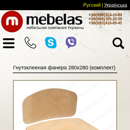
Русский
|
Українськa
+38(098)
314-19-84
+38(066)
305-20-59
+38(093)
410-89-45
Гнутоклееная фанера 280х280 (комплект)