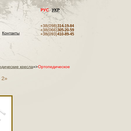
РУС
УКР
+38(098)
314-19-84
+38(066)
305-20-59
Контакты
+38(093)
410-89-45
едические кресла
=>
Ортопедическое
 2»