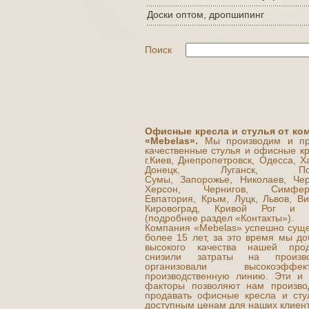
Доски оптом, дропшипинг
Поиск
Офисные кресла и стулья от ко
«Mebelas».
Мы производим и пр
качественные стулья и офисные кр
г.Киев, Днепропетровск, Одесса, Х
Донецк, Луганск, Полт
Сумы, Запорожье, Николаев, Чер
Херсон, Чернигов, Симферо
Евпатория, Крым, Луцк, Львов, Ви
Кировоград, Кривой Рог и д
(подробнее раздел «Контакты»).
Компания «Mebelas» успешно суще
более 15 лет, за это время мы до
высокого качества нашей прод
снизили затраты на производ
организовали высокоэффект
производственную линию. Эти и 
факторы позволяют нам произво
продавать офисные кресла и сту
доступным ценам для наших клиент