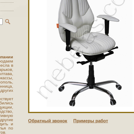
мпании
одаем
есла в
арьков,
ава,
кассы,
поль,
нница,
ругих
ствует
бились
укции,
ство,
ивную
другие
Обратный звонок
Примеры работ
дить и
лья по
ов.