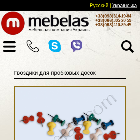
Русский
|
Українськa
+38(098)
314-19-84
+38(066)
305-20-59
+38(093)
410-89-45
Гвоздики для пробковых досок