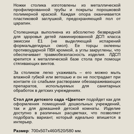
Ножки столика изготовлены из металлической
профилированной трубы и покрыты порошковой
полимерной краской. Каждая опора оканчивается
пластиковой заглушкой, предохраняющей пол от
царапин.
Столешница выполнена из абсолютно безвредной
для здоровья детей ламинированной ДСП класса
эмиссии Е1 (не выделяющей испарений
формальдегидных смол). Ее торцы оклеены
противоударной ПВХ кромкой, а углы закруглены, что
обеспечивает травмобезопасность изделия. ЛДСП
крепится к металлической базе стола при помощи
стягивающих винтов.
За столиком легко ухаживать – его можно мыть
влажной губкой или ветошью и он не пострадает при
контакте со слабыми растворами обеззараживающих
препаратов, используемых для санитарных
обработок в детских учреждениях.
Стол для детского сада «Цветок»
подойдет как для
оформления помещений дошкольных учреждений,
так и для домашней детской комнаты. Изделие
доступно в различных расцветках, что позволяет
подобрать вариант, который идеально впишется в
интерьер.
Размер
: 700х507х460/520/580 мм.