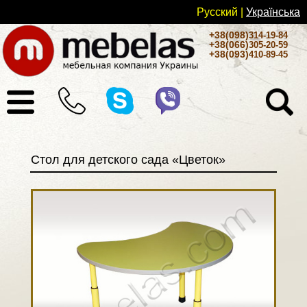
Русский
|
Українськa
+38(098)
314-19-84
+38(066)
305-20-59
+38(093)
410-89-45
Стол для детского сада «Цветок»