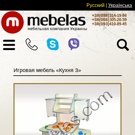
Русский
|
Українськa
+38(098)
314-19-84
+38(066)
305-20-59
+38(093)
410-89-45
Игровая мебель «Кухня 3»