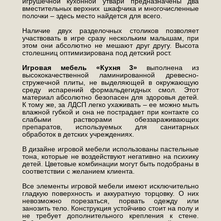
игрушечной кухонной утвари предназначены два
вместительных верхних шкафчика и многочисленные
полочки – здесь место найдется для всего.
Наличие двух разделочных столиков позволяет
участвовать в игре сразу нескольким малышам, при
этом они абсолютно не мешают друг другу. Высота
столешниц оптимизирована под детский рост.
Игровая мебель «Кухня 3»
выполнена из
высококачественной ламинированной древесно-
стружечной плиты, не выделяющей в окружающую
среду испарений формальдегидных смол. Этот
материал абсолютно безопасен для здоровья детей.
К тому же, за ЛДСП легко ухаживать – ее можно мыть
влажной губкой и она не пострадает при контакте со
слабыми растворами обеззараживающих
препаратов, используемых для санитарных
обработок в детских учреждениях.
В дизайне игровой мебели использованы пастельные
тона, которые не воздействуют негативно на психику
детей. Цветовые комбинации могут быть подобраны в
соответствии с желанием клиента.
Все элементы игровой мебели имеют исключительно
гладкую поверхность и аккуратную торцовку. О них
невозможно порезаться, порвать одежду или
занозить тело. Конструкция устойчиво стоит на полу и
не требует дополнительного крепления к стене.