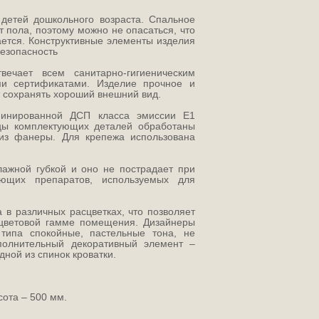
детей дошкольного возраста. Спальное
 пола, поэтому можно не опасаться, что
ается. Конструктивные элементы изделия
безопасность
ечает всем санитарно-гигиеническим
ми сертификатами. Изделие прочное и
т сохранять хороший внешний вид.
аминированной ДСП класса эмиссии Е1
рцы комплектующих деталей обработаны
из фанеры. Для крепежа использована
лажной губкой и оно не пострадает при
ающих препаратов, используемых для
 в различных расцветках, что позволяет
цветовой гамме помещения. Дизайнеры
типа спокойные, пастельные тона, не
полнительный декоративный элемент –
дной из спинок кроватки.
сота – 500 мм.