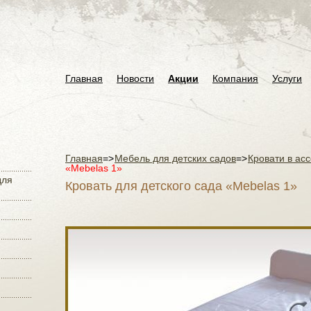
Главная
Новости
Акции
Компания
Услуги
Главная
=>
Мебель для детских садов
=>
Кровати в ас
«Mebelas 1»
для
Кровать для детского сада «Mebelas 1»