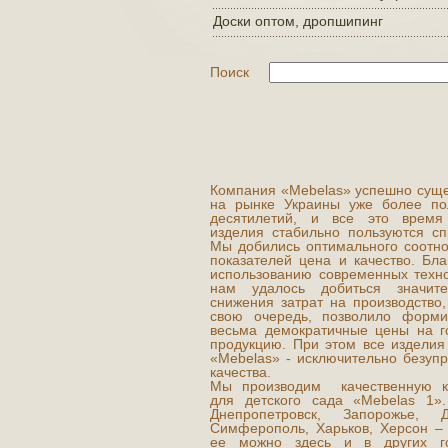
Доски оптом, дропшипинг
Поиск
Компания «Mebelas» успешно суще
на рынке Украины уже более по
десятилетий, и все это врем
изделия стабильно пользуются сп
Мы добились оптимального соотн
показателей цена и качество. Бла
использованию современных техно
нам удалось добиться значите
снижения затрат на производство,
свою очередь, позволило форми
весьма демократичные цены на г
продукцию. При этом все изделия
«Mebelas» - исключительно безупр
качества.
Мы производим качественную к
для детского сада «Mebelas 1».
Днепропетровск, Запорожье, Д
Симферополь, Харьков, Херсон – 
ее можно здесь и в других г