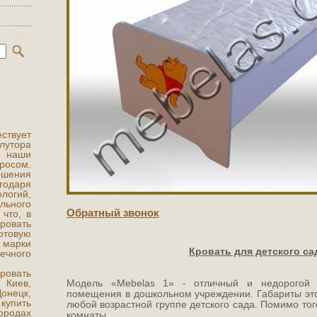
ствует
лутора
я наши
росом.
ошения
годаря
логий,
льного
Обратный звонок
 что, в
ровать
отовую
 марки
Кровать для детского са
ечного
ровать
 Киев,
Модель «Mebelas 1» - отличный и недорогой 
онецк,
помещения в дошкольном учреждении. Габариты это
купить
любой возрастной группе детского сада. Помимо тог
ородах
комнаты.