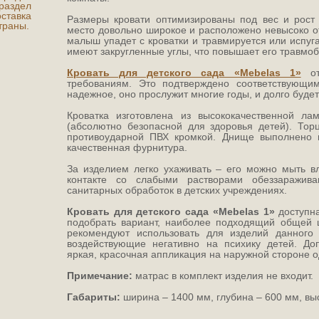
аздел
ставка
Размеры кровати оптимизированы под вес и рост 
траны.
место довольно широкое и расположено невысоко от
малыш упадет с кроватки и травмируется или испуг
имеют закругленные углы, что повышает его травмо
Кровать для детского сада «Mebelas 1»
отв
требованиям. Это подтверждено соответствующи
надежное, оно прослужит многие годы, и долго буде
Кроватка изготовлена из высококачественной л
(абсолютно безопасной для здоровья детей). То
противоударной ПВХ кромкой. Днище выполнено 
качественная фурнитура.
За изделием легко ухаживать – его можно мыть в
контакте со слабыми растворами обеззаражив
санитарных обработок в детских учреждениях.
Кровать для детского сада «Mebelas 1»
доступна
подобрать вариант, наиболее подходящий общей 
рекомендуют использовать для изделий данного 
воздействующие негативно на психику детей. До
яркая, красочная аппликация на наружной стороне о
Примечание:
матрас в комплект изделия не входит.
Габариты:
ширина – 1400 мм, глубина – 600 мм, вы