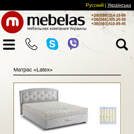
Русский
|
Українськa
+38(098)
314-19-84
+38(066)
305-20-59
+38(093)
410-89-45
Матрас «Latex»