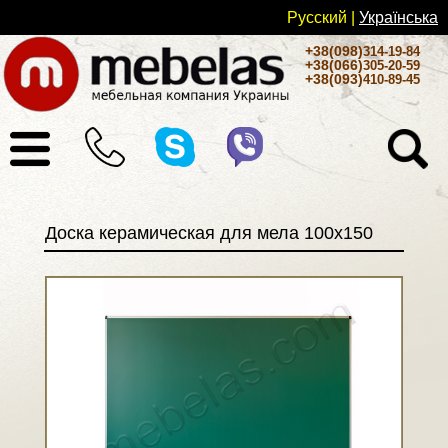
Русский
|
Українськa
+38(098)
314-19-84
+38(066)
305-20-59
+38(093)
410-89-45
Доска керамическая для мела 100х150