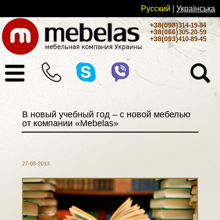
Русский
|
Українськa
+38(098)
314-19-84
+38(066)
305-20-59
+38(093)
410-89-45
В новый учебный год – с новой мебелью
от компании «Mebelas»
27-08-2013