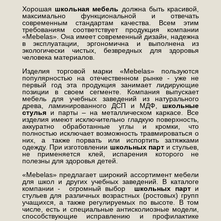
Хорошая
школьная мебель
должна быть красивой,
максимально функциональной и отвечать
современным стандартам качества. Всем этим
требованиям соответствует продукция компании
«Mebelas». Она имеет современный дизайн, надежна
в эксплуатации, эргономична и выполнена из
экологически чистых, безвредных для здоровья
человека материалов.
Изделия торговой марки «Mebelas» пользуются
популярностью на отечественном рынке - уже не
первый год эта продукция занимает лидирующие
позиции в своем сегменте. Компания выпускает
мебель для учебных заведений из натурального
древа, ламинированного ДСП и МДФ,
школьные
стулья
и парты – на металлическом каркасе. Все
изделия имеют исключительно гладкую поверхность,
аккуратно обработанные углы и кромки, что
полностью исключает возможность травмироваться о
них, а также порвать или испортить затяжками
одежду. При изготовлении
школьных парт
и стульев,
не применяется клей, испарения которого не
полезны для здоровья детей.
«Mebelas» предлагает широкий ассортимент мебели
для школ и других учебных заведений. В каталоге
компании - огромный выбор
школьных парт
и
стульев для различных возрастных (ростовых) групп
учащихся, а также регулируемых по высоте. В том
числе, есть и специальные антисколиозные модели,
способствующие исправлению и профилактике