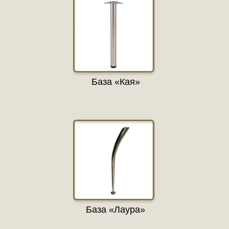
База «Кая»
База «Лаура»