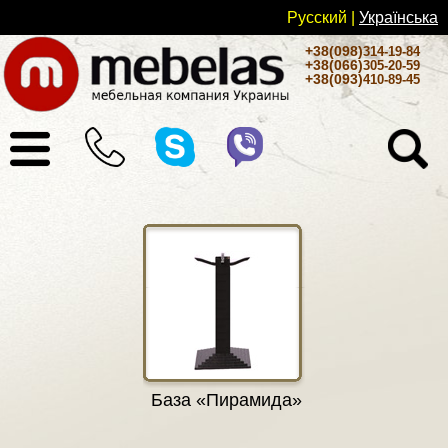
Русский
|
Українськa
+38(098)
314-19-84
+38(066)
305-20-59
+38(093)
410-89-45
База «Пирамида»