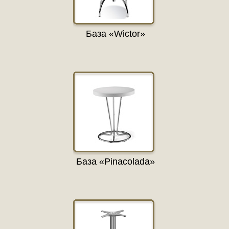
База «Wictor»
База «Pinacolada»