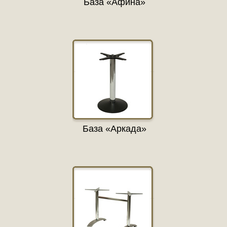
База «Афина»
База «Аркада»