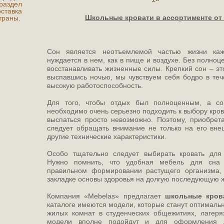
аздел
ставка
Школьные кровати в ассортименте от
траны.
Сон является неотъемлемой частью жизни каж
нуждается в нем, как в пище и воздухе. Без полно
восстанавливать жизненные силы. Крепкий сон – эт
выспавшись ночью, мы чувствуем себя бодро в теч
высокую работоспособность.
Для того, чтобы отдых был полноценным, а со
необходимо очень серьезно подходить к выбору кров
выспаться просто невозможно. Поэтому, приобрет
следует обращать внимание не только на его вне
другие технические характеристики.
Особо тщательно следует выбирать кровать для 
Нужно помнить, что удобная мебель для сна
правильном формировании растущего организма,
закладке основы здоровья на долгую последующую ж
Компания «Mebelas» предлагает
школьные кров
каталоге имеются модели, которые станут оптималь
жилых комнат в студенческих общежитиях, лагеря
модели вполне подойдут и для оформления д