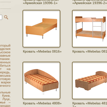
«Армейская 19396-1»
«Армейская 19396-2»
который
зделия
Кровать «Mebelas 0816»
Кровать «Mebelas 08
ысокое
лавные
ании.
менных
иться
ат на
ередь,
есьма
товую
 марки
ечного
ольные
Киев,
 Луцк,
жье –
Кровать «Mebelas 4808»
Кровать «Mebelas 481
городах
1»