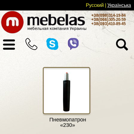
Русский
|
Українськa
+38(098)
314-19-84
+38(066)
305-20-59
+38(093)
410-89-45
Пневмопатрон
«230»